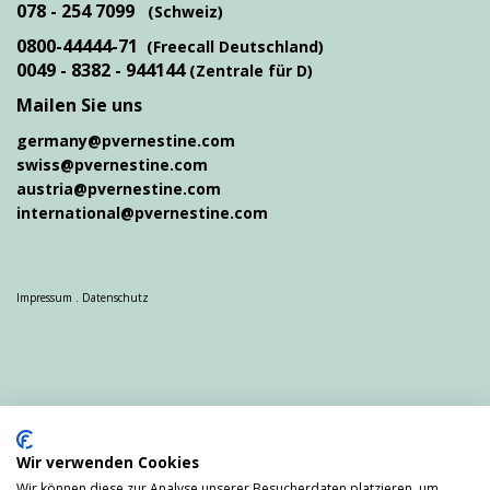
078 - 254 7099
(Schweiz)
0800-44444-71
(Freecall Deutschland)
0049 - 8382 - 944144
(Zentrale für D)
Mailen Sie uns
germany@pvernestine.com
swiss@pvernestine.com
austria@pvernestine.com
international@pvernestine.com
Impressum
.
Datenschutz
Partnervermittlung Hamburg
Partnervermittlung München
Wir verwenden Cookies
Partnervermittlung Stuttgart
Partnervermittlung Nürnberg
Wir können diese zur Analyse unserer Besucherdaten platzieren, um