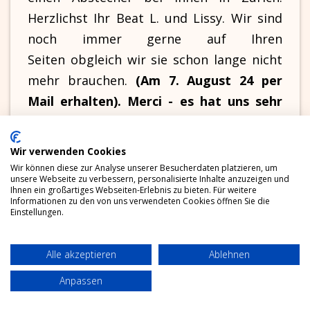
Herzlichst Ihr Beat L. und Lissy. Wir sind
noch immer gerne auf Ihren
Seiten obgleich wir sie schon lange nicht
mehr brauchen.
(Am 7. August 24 per
Mail erhalten). Merci - es hat uns sehr
gefreut von Ihnen zu hören.
Wir verwenden Cookies
Wir können diese zur Analyse unserer Besucherdaten platzieren, um
unsere Webseite zu verbessern, personalisierte Inhalte anzuzeigen und
Ihnen ein großartiges Webseiten-Erlebnis zu bieten. Für weitere
Liebe Frau Adler, wir sind im „Le Salon
Informationen zu den von uns verwendeten Cookies öffnen Sie die
Einstellungen.
mit Belle Èpoque-Ambiente“ und
Gourmet-Küche.
Sie hatten uns vor 3
Alle akzeptieren
Ablehnen
Jahren mal den Tip gegeben. Es ist
wirklich umwerfend. Anbei 3 Fotos - Gerd
Anpassen
ist so braungebrannnt wie noch nie… Es