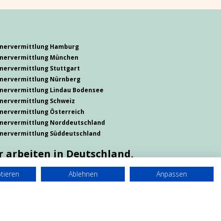
tnervermittlung Hamburg
nervermittlung München
nervermittlung Stuttgart
nervermittlung Nürnberg
nervermittlung
Lindau
Bodensee
nervermittlung Schweiz
nervermittlung Österreich
nervermittlung Norddeutschland
nervermittlung Süddeutschland
r arbeiten in
Deutschland,
terreich, Schweiz
ptieren
Ablehnen
Anpassen
d auch in Ihrer Stadt.