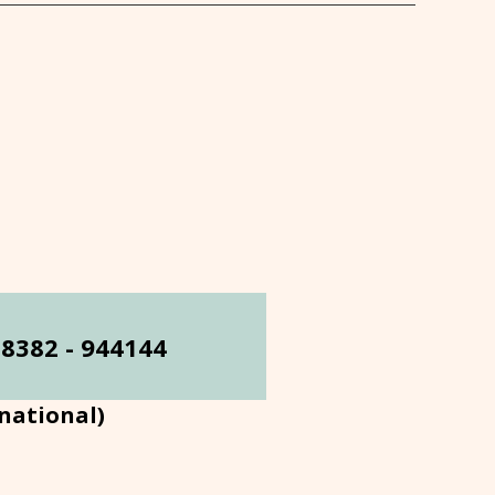
 8382 - 944144
rnational)