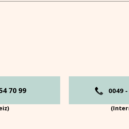
254 70 99
0049 -
iz)
(Inte