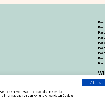
Par
Part
Part
Part
Part
Part
Part
Part
Part
Wi
Ös
Alle akze
un
ebseite zu verbessern, personalisierte Inhalte
itere Informationen zu den von uns verwendeten Cookies