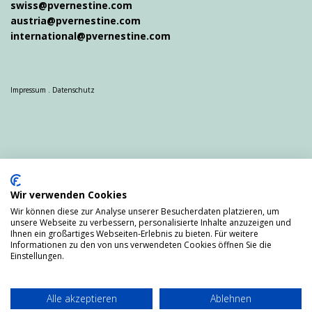
swiss@pvernestine.com
austria@pvernestine.com
international@pvernestine.com
Impressum
.
Datenschutz
Partnervermittlung Hamburg
Partnervermittlung München
Wir verwenden Cookies
Partnervermittlung Stuttgart
Partnervermittlung Nürnberg
Wir können diese zur Analyse unserer Besucherdaten platzieren, um
Partnervermittlung
Lindau
Bodensee
unsere Webseite zu verbessern, personalisierte Inhalte anzuzeigen und
Ihnen ein großartiges Webseiten-Erlebnis zu bieten. Für weitere
Partnervermittlung Schweiz
Informationen zu den von uns verwendeten Cookies öffnen Sie die
Partnervermittlung Österreich
Einstellungen.
Partnervermittlung Norddeutschland
Partnervermittlung Süddeutschland
Wir arbeiten in
Deutschland,
Alle akzeptieren
Ablehnen